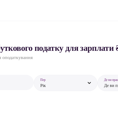
ткового податку для зарплати 
ля оподаткування
Пер
Де ви пра
Рік
Де ви 