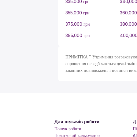
335,000 грн
340,000
355,000 грн
360,000
375,000 грн
380,000
395,000 грн
400,000
ПРИМІТКА * Утримання розраховуютьс
спрощення передбачаються деякі змінн
законних повноважень і повинен вик
Для шукачів роботи
Д
Пошук роботи
П
Податковий калькулятор
A