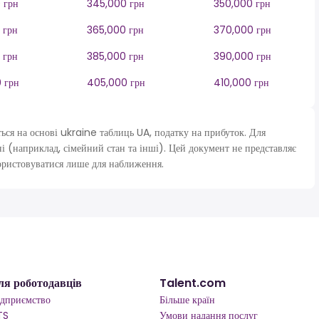
 грн
345,000 грн
350,000 грн
 грн
365,000 грн
370,000 грн
 грн
385,000 грн
390,000 грн
 грн
405,000 грн
410,000 грн
я на основі ukraine таблиць UA, податку на прибуток. Для
і (наприклад, сімейний стан та інші). Цей документ не представляє
ористовуватися лише для наближення.
ля роботодавців
Talent.com
ідприємство
Більше країн
TS
Умови надання послуг