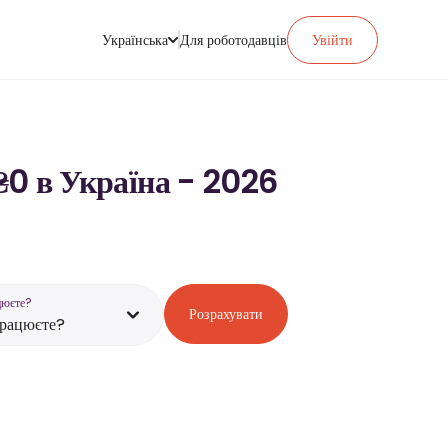
Українська
Для роботодавців
Увійти
₴0 в Україна - 2026
цюєте?
Розрахувати
працюєте?