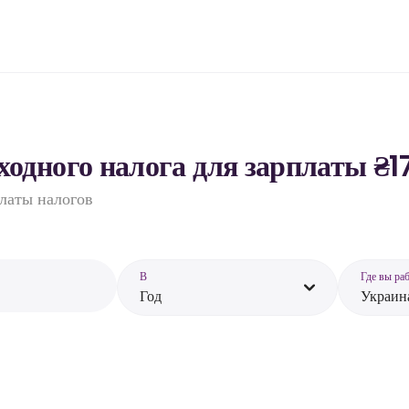
ходного налога для зарплаты ₴1
платы налогов
В
Где вы ра
Год
Украин