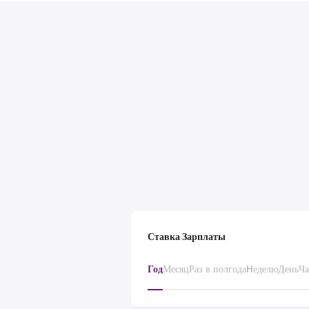
Ставка Зарплаты
Год
Месяц
Раз в полгода
Hеделю
День
Ча