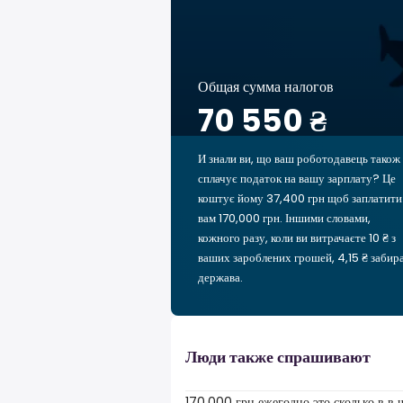
Общая сумма налогов
70 550 ₴
И знали ви, що ваш роботодавець також
сплачує податок на вашу зарплату? Це
коштує йому 37,400 грн щоб заплатити
вам 170,000 грн. Іншими словами,
кожного разу, коли ви витрачаєте 10 ₴ з
ваших зароблених грошей, 4,15 ₴ забир
держава.
Люди также спрашивают
170,000 грн ежегодно это сколько в в 