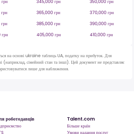
 грн
345,000 грн
350,000 грн
 грн
365,000 грн
370,000 грн
 грн
385,000 грн
390,000 грн
 грн
405,000 грн
410,000 грн
я на основі ukraine таблиць UA, податку на прибуток. Для
і (наприклад, сімейний стан та інші). Цей документ не представляє
ористовуватися лише для наближення.
ля роботодавців
Talent.com
ідприємство
Більше країн
TS
Умови надання послуг