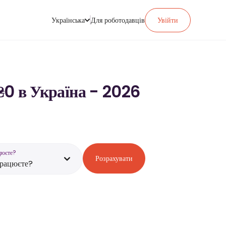
Українська
Для роботодавців
Увійти
₴0 в Україна - 2026
цюєте?
Розрахувати
працюєте?