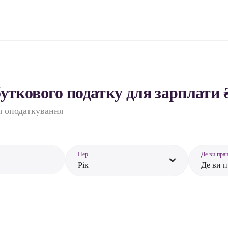
ткового податку для зарплати 
ля оподаткування
Пер
Де ви пра
Рік
Де ви 