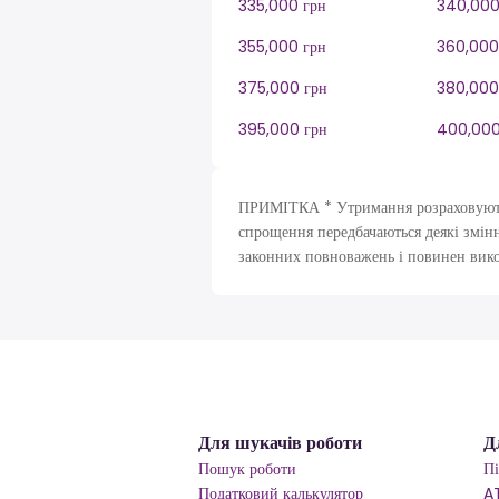
335,000 грн
340,000
355,000 грн
360,000
375,000 грн
380,000
395,000 грн
400,000
ПРИМІТКА * Утримання розраховуютьс
спрощення передбачаються деякі змінн
законних повноважень і повинен вик
Для шукачів роботи
Д
Пошук роботи
П
Податковий калькулятор
A