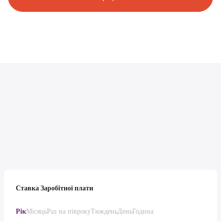
Ставка Заробітної плати
Рік
Місяць
Раз на півроку
Тиждень
День
Година