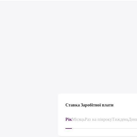
Ставка Заробітної плати
Рік
Місяць
Раз на півроку
Тиждень
Ден