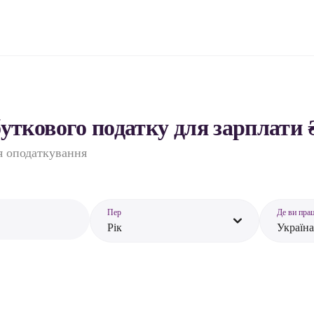
ткового податку для зарплати 
ля оподаткування
Пер
Де ви пра
Рік
Україна