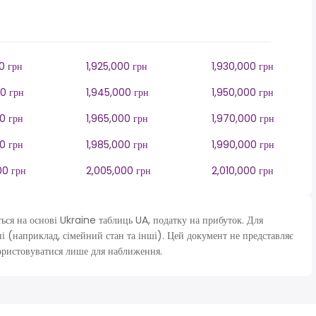
0 грн
1,925,000 грн
1,930,000 грн
0 грн
1,945,000 грн
1,950,000 грн
0 грн
1,965,000 грн
1,970,000 грн
0 грн
1,985,000 грн
1,990,000 грн
00 грн
2,005,000 грн
2,010,000 грн
я на основі Ukraine таблиць UA, податку на прибуток. Для
і (наприклад, сімейний стан та інші). Цей документ не представляє
ористовуватися лише для наближення.