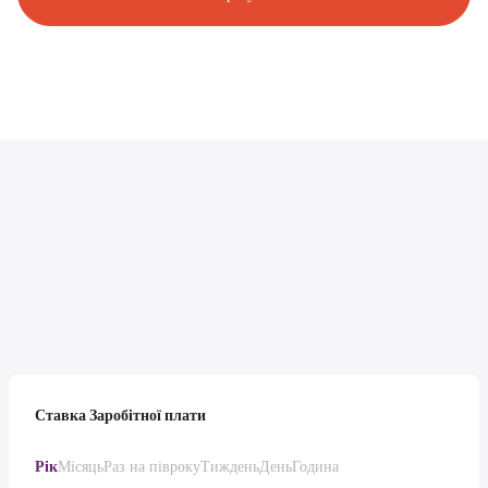
Ставка Заробітної плати
Рік
Місяць
Раз на півроку
Тиждень
День
Година