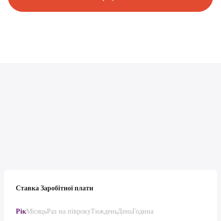
Ставка Заробітної плати
Рік
Місяць
Раз на півроку
Тиждень
День
Година